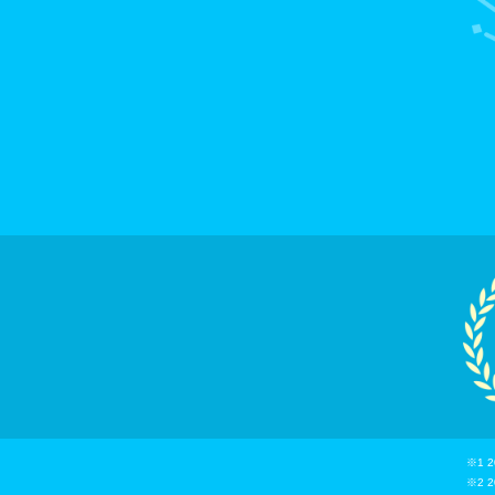
※1 
※2 