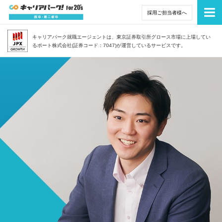
採用ご担当者様へ
ト
キャリアパーク就職エージェントは、東京証券取引所グロース市場に上場してい
るポート株式会社(証券コード：7047)が運営しているサービスです。
就
ア
無料