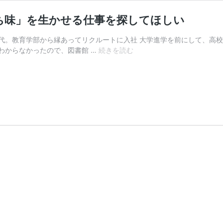
ち味」を生かせる仕事を探してほしい
代。教育学部から縁あってリクルートに入社 大学進学を前にして、高校
青
わからなかったので、図書館 …
続きを読む
い
鳥
症
候
群
に
陥
ら
な
い
で！
「自
分
の
持
ち