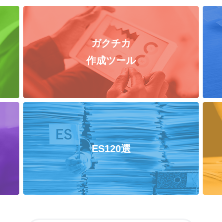
ガクチカ
作成ツール
ES120選