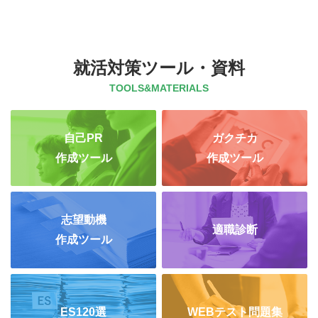
就活対策ツール・資料
TOOLS&MATERIALS
自己PR
ガクチカ
作成ツール
作成ツール
志望動機
適職診断
作成ツール
ES120選
WEBテスト問題集