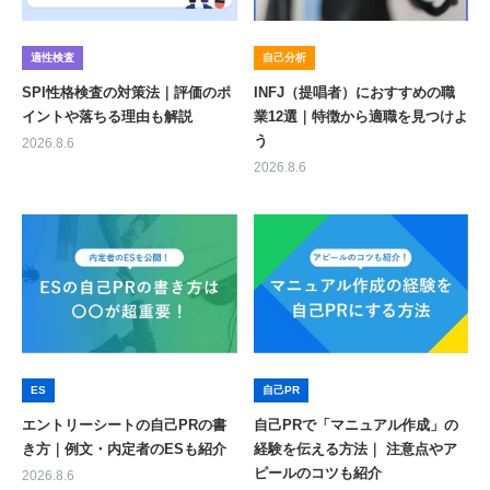
適性検査
自己分析
SPI性格検査の対策法｜評価のポ
INFJ（提唱者）におすすめの職
イントや落ちる理由も解説
業12選｜特徴から適職を見つけよ
う
2026.8.6
2026.8.6
ES
自己PR
エントリーシートの自己PRの書
自己PRで「マニュアル作成」の
き方｜例文・内定者のESも紹介
経験を伝える方法｜ 注意点やア
ピールのコツも紹介
2026.8.6