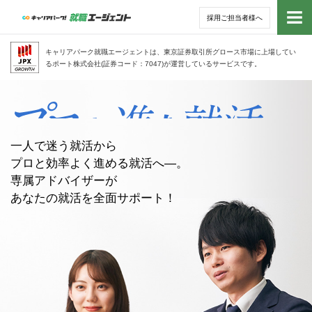
採用ご担当者様へ
トッ
キャリアパーク就職エージェントは、東京証券取引所グロース市場に上場してい
るポート株式会社(証券コード：7047)が運営しているサービスです。
サー
アド
一人で迷う就活から
利用
プロと効率よく進める就活へ—。
専属アドバイザーが
就活
あなたの就活を全面サポート！
経営
無料