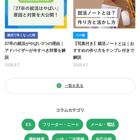
就活で辛くなった時
その他
27卒の就活がやばい3つの理由｜
【写真付き】就活ノートとは｜お
アドバイザーが今すべき対策を解
すすめの作り方をテンプレ付きで
説
解説
2026.8.7
2026.8.7
一覧を見る
コラムカテゴリ
ES
フリーター・ニート
メール・電話
適性検査
一次・二次面接
自己分析