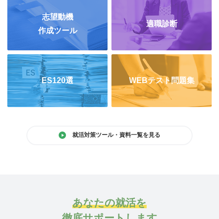
志望動機
適職診断
作成ツール
ES120選
WEBテスト問題集
就活対策ツール・資料一覧を見る
あなたの就活を
徹底サポートします