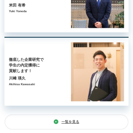
米田 有希
Yuki Yoneda
徹底した企業研究で
学生の内定獲得に
貢献します！
川﨑 瑛久
Akihisa Kawasaki
一覧を見る