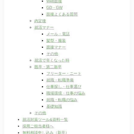
Web面接
GD・GW
面接よくある質問
内定後
就活マナー
メール・電話
髪型・服装
面接マナー
その他
就活で辛くなった時
既卒・第二新卒
フリーター・ニート
就職・転職準備
仕事探し・仕事選び
職場環境・仕事の悩み
就職・転職の悩み
基礎知識
その他
就活対策ツール&資料一覧
採用ご担当者様へ
無料相談申し込み（新卒）