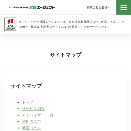
採用ご担当者様へ
トッ
キャリアパーク就職エージェントは、東京証券取引所グロース市場に上場してい
るポート株式会社(証券コード：7047)が運営しているサービスです。
サー
アド
サイトマップ
利用
就活
サイトマップ
経営
トップ
サービス紹介
無料
アドバイザー 一覧
利用者の声
就活コラム