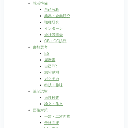
就活準備
自己分析
業界・企業研究
職種研究
インターン
会社説明会
OB・OG訪問
書類選考
ES
履歴書
自己PR
志望動機
ガクチカ
特技・趣味
筆記試験
適性検査
論文・作文
面接対策
一次・二次面接
最終面接