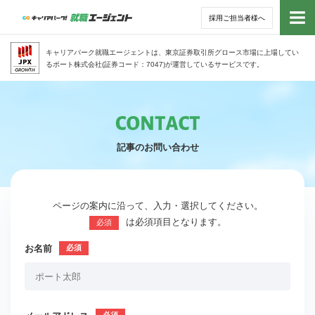
採用ご担当者様へ
トッ
キャリアパーク就職エージェントは、東京証券取引所グロース市場に上場してい
るポート株式会社(証券コード：7047)が運営しているサービスです。
サー
アド
記事のお問い合わせ
利用
就活
ページの案内に沿って、入力・選択してください。
は必須項目となります。
必須
経営
お名前
無料