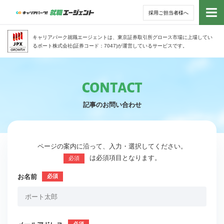
採用ご担当者様へ
トッ
キャリアパーク就職エージェントは、東京証券取引所グロース市場に上場してい
るポート株式会社(証券コード：7047)が運営しているサービスです。
サー
アド
記事のお問い合わせ
利用
就活
ページの案内に沿って、入力・選択してください。
は必須項目となります。
必須
経営
お名前
無料