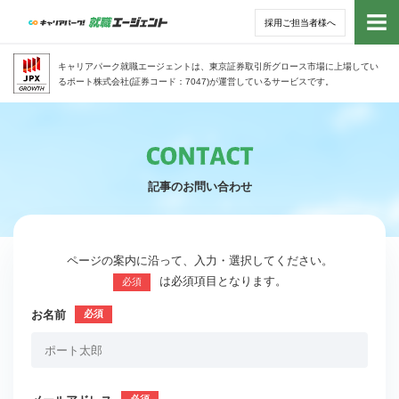
採用ご担当者様へ
トッ
キャリアパーク就職エージェントは、東京証券取引所グロース市場に上場してい
るポート株式会社(証券コード：7047)が運営しているサービスです。
サー
アド
記事のお問い合わせ
利用
就活
ページの案内に沿って、入力・選択してください。
は必須項目となります。
必須
経営
お名前
無料