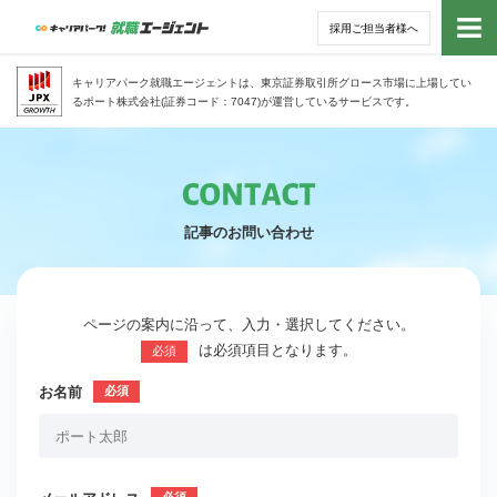
採用ご担当者様へ
トッ
キャリアパーク就職エージェントは、東京証券取引所グロース市場に上場してい
るポート株式会社(証券コード：7047)が運営しているサービスです。
サー
アド
記事のお問い合わせ
利用
就活
ページの案内に沿って、入力・選択してください。
は必須項目となります。
必須
経営
お名前
無料