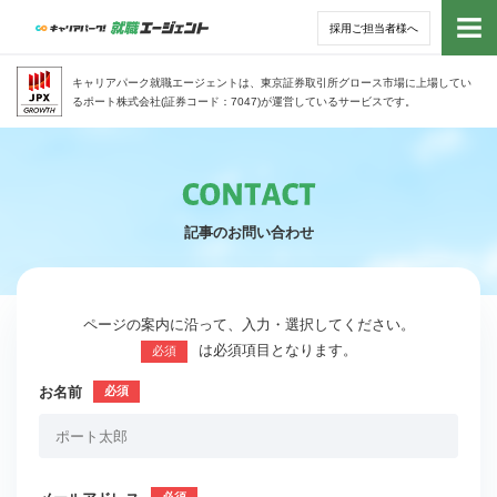
採用ご担当者様へ
トッ
キャリアパーク就職エージェントは、東京証券取引所グロース市場に上場してい
るポート株式会社(証券コード：7047)が運営しているサービスです。
サー
アド
記事のお問い合わせ
利用
就活
ページの案内に沿って、入力・選択してください。
は必須項目となります。
必須
経営
お名前
無料