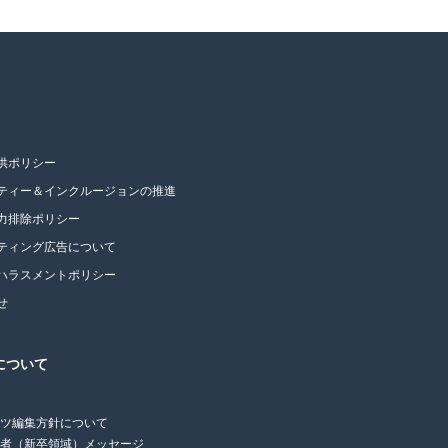
供ポリシー
ティー＆インクルージョンの推進
力排除ポリシー
ティング広告について
ハラスメントポリシー
せ
について
ンツ編集方針について
任者（新卒領域）メッセージ