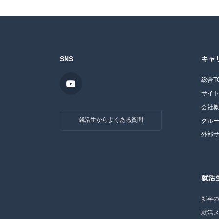
SNS
キャ
総合T
サイ
会社
就活生からよくある質問
グル
外部
就活
新卒
就活