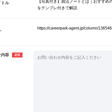
イトル
L
せ内容