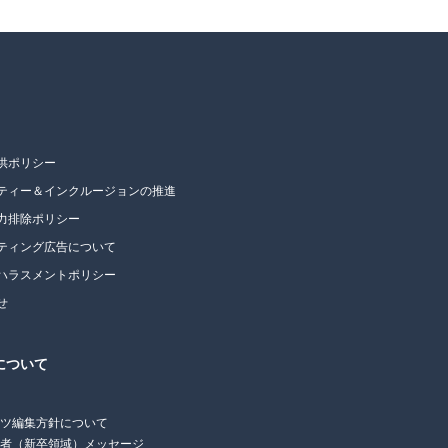
供ポリシー
ティー＆インクルージョンの推進
力排除ポリシー
ティング広告について
ハラスメントポリシー
せ
について
ンツ編集方針について
任者（新卒領域）メッセージ