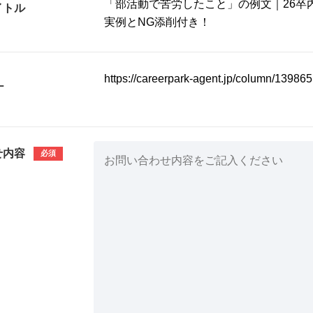
イトル
L
せ内容