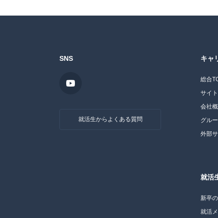
SNS
キャ
総合T
サイ
会社
就活生からよくある質問
グル
外部
就活
新卒
就活