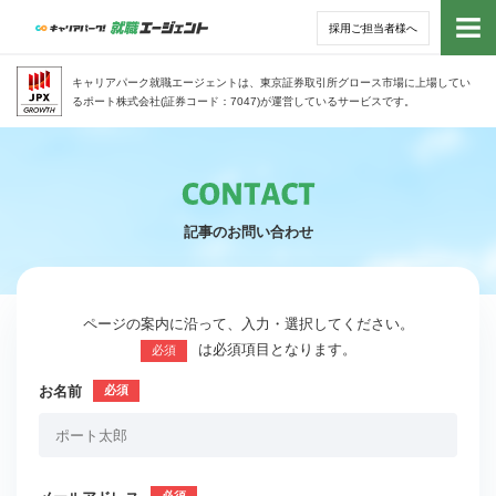
採用ご担当者様へ
トッ
キャリアパーク就職エージェントは、東京証券取引所グロース市場に上場してい
るポート株式会社(証券コード：7047)が運営しているサービスです。
サー
アド
記事のお問い合わせ
利用
就活
ページの案内に沿って、入力・選択してください。
は必須項目となります。
必須
経営
お名前
無料