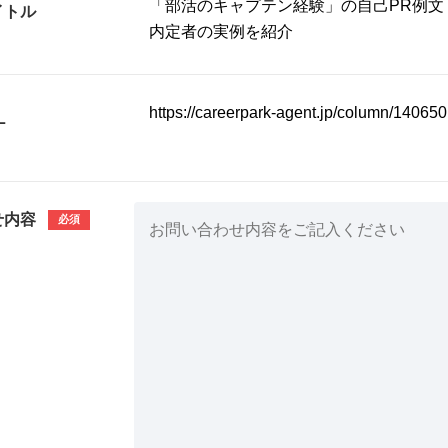
イトル
L
せ内容