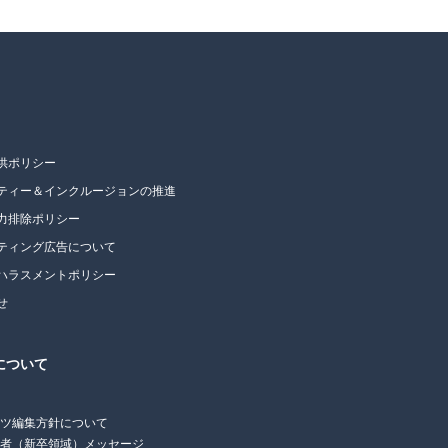
供ポリシー
ティー＆インクルージョンの推進
力排除ポリシー
ティング広告について
ハラスメントポリシー
せ
について
ンツ編集方針について
任者（新卒領域）メッセージ