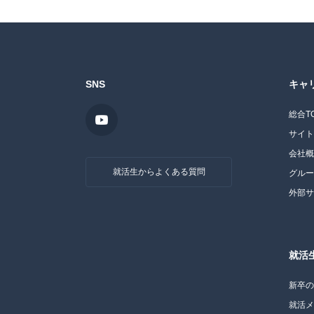
SNS
キャ
総合T
サイ
会社
就活生からよくある質問
グル
外部
就活
新卒
就活