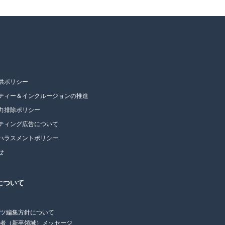
供ポリシー
ティー＆インクルージョンの推進
力排除ポリシー
ティング広告について
ハラスメントポリシー
せ
について
ンツ編集方針について
任者（新卒領域）メッセージ