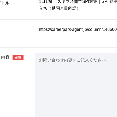
イトル
L
せ内容