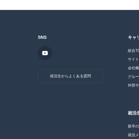
SNS
キャ
総合T
サイ
会社
就活生からよくある質問
グル
外部
就活
新卒
就活