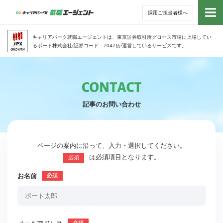
採用ご担当者様へ
トッ
キャリアパーク就職エージェントは、東京証券取引所グロース市場に上場してい
るポート株式会社(証券コード：7047)が運営しているサービスです。
サー
アド
記事のお問い合わせ
利用
就活
ページの案内に沿って、入力・選択してください。
は必須項目となります。
必須
経営
お名前
無料