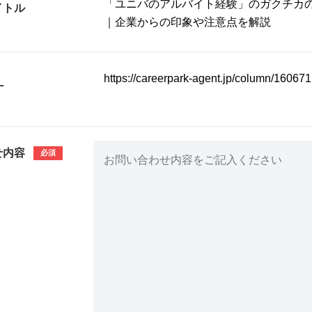
イトル
L
せ内容