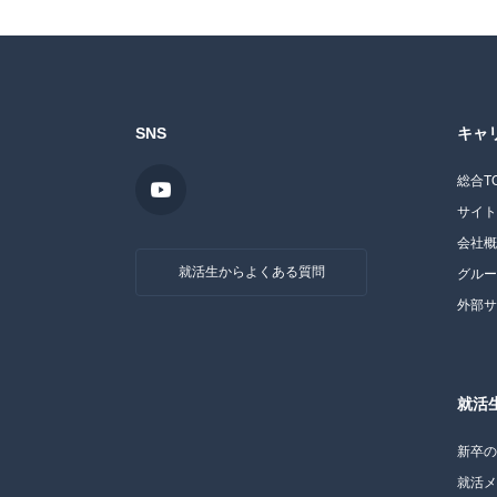
SNS
キャ
総合T
サイ
会社
就活生からよくある質問
グル
外部
就活
新卒
就活