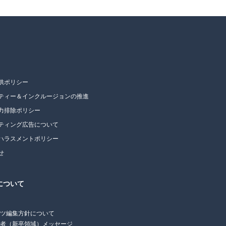
供ポリシー
ティー＆インクルージョンの推進
力排除ポリシー
ティング広告について
ハラスメントポリシー
せ
について
ンツ編集方針について
任者（新卒領域）メッセージ