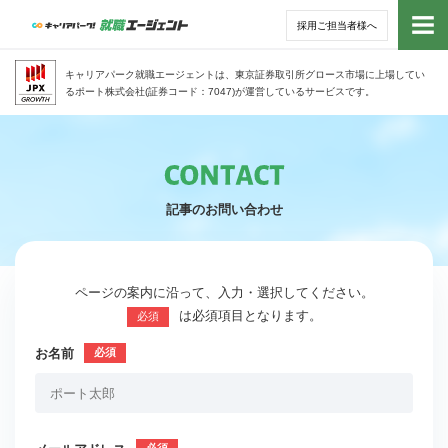
採用ご担当者様へ
トッ
キャリアパーク就職エージェントは、東京証券取引所グロース市場に上場してい
るポート株式会社(証券コード：7047)が運営しているサービスです。
サー
アド
記事のお問い合わせ
利用
就活
ページの案内に沿って、入力・選択してください。
は必須項目となります。
必須
経営
お名前
無料