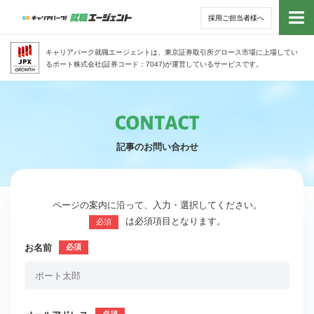
採用ご担当者様へ
トッ
キャリアパーク就職エージェントは、東京証券取引所グロース市場に上場してい
るポート株式会社(証券コード：7047)が運営しているサービスです。
サー
アド
記事のお問い合わせ
利用
就活
ページの案内に沿って、入力・選択してください。
は必須項目となります。
必須
経営
お名前
無料