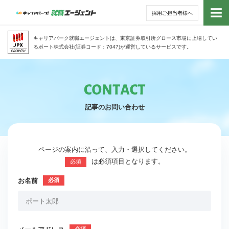
採用ご担当者様へ
トッ
キャリアパーク就職エージェントは、東京証券取引所グロース市場に上場してい
るポート株式会社(証券コード：7047)が運営しているサービスです。
サー
アド
記事のお問い合わせ
利用
就活
ページの案内に沿って、入力・選択してください。
は必須項目となります。
必須
経営
お名前
無料