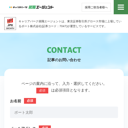
採用ご担当者様へ
トッ
キャリアパーク就職エージェントは、東京証券取引所グロース市場に上場してい
るポート株式会社(証券コード：7047)が運営しているサービスです。
サー
アド
記事のお問い合わせ
利用
就活
ページの案内に沿って、入力・選択してください。
は必須項目となります。
必須
経営
お名前
無料