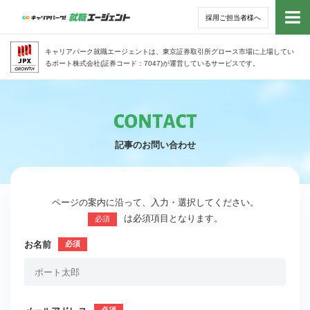
採用ご担当者様へ
トッ
キャリアパーク就職エージェントは、東京証券取引所グロース市場に上場してい
るポート株式会社(証券コード：7047)が運営しているサービスです。
サー
アド
記事のお問い合わせ
利用
就活
ページの案内に沿って、入力・選択してください。
は必須項目となります。
必須
経営
お名前
無料