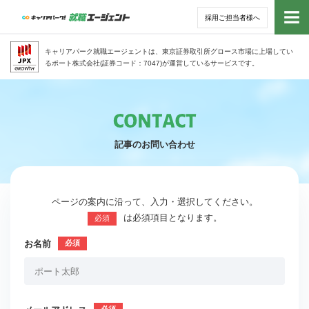
採用ご担当者様へ
トッ
キャリアパーク就職エージェントは、東京証券取引所グロース市場に上場してい
るポート株式会社(証券コード：7047)が運営しているサービスです。
サー
アド
記事のお問い合わせ
利用
就活
ページの案内に沿って、入力・選択してください。
は必須項目となります。
必須
経営
お名前
無料