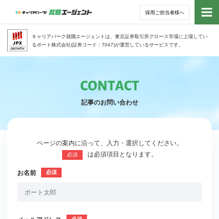
採用ご担当者様へ
トッ
キャリアパーク就職エージェントは、東京証券取引所グロース市場に上場してい
るポート株式会社(証券コード：7047)が運営しているサービスです。
サー
アド
記事のお問い合わせ
利用
就活
ページの案内に沿って、入力・選択してください。
は必須項目となります。
必須
経営
お名前
無料