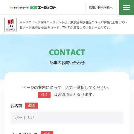
採用ご担当者様へ
トッ
キャリアパーク就職エージェントは、東京証券取引所グロース市場に上場してい
るポート株式会社(証券コード：7047)が運営しているサービスです。
サー
アド
記事のお問い合わせ
利用
就活
ページの案内に沿って、入力・選択してください。
は必須項目となります。
必須
経営
お名前
無料