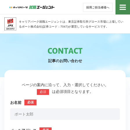
採用ご担当者様へ
トッ
キャリアパーク就職エージェントは、東京証券取引所グロース市場に上場してい
るポート株式会社(証券コード：7047)が運営しているサービスです。
サー
アド
記事のお問い合わせ
利用
就活
ページの案内に沿って、入力・選択してください。
は必須項目となります。
必須
経営
お名前
無料