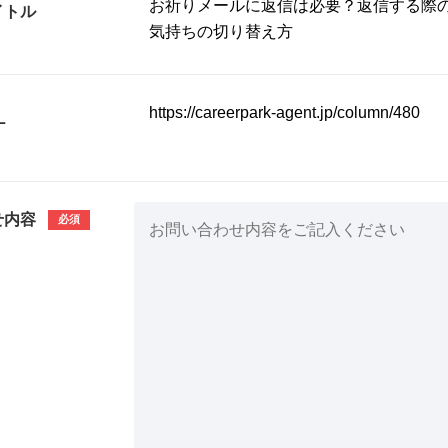
イトル
L
せ内容