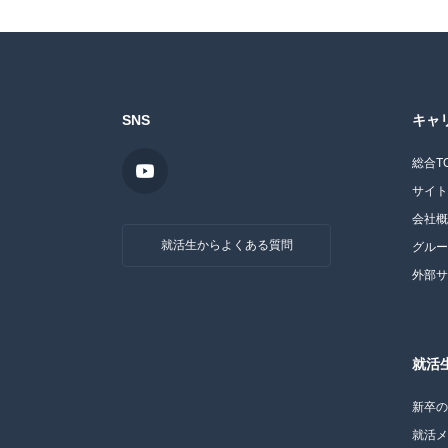
SNS
キャ
総合T
サイ
会社
就活生からよくある質問
グル
外部
就活
新卒
就活