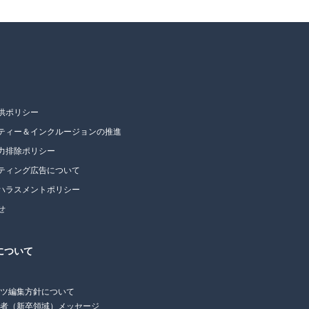
供ポリシー
ティー＆インクルージョンの推進
力排除ポリシー
ティング広告について
ハラスメントポリシー
せ
について
ンツ編集方針について
任者（新卒領域）メッセージ