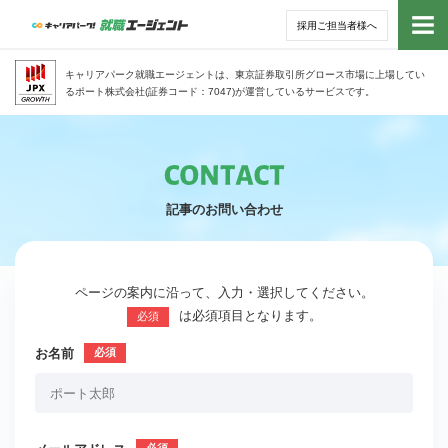
採用ご担当者様へ
トッ
キャリアパーク就職エージェントは、東京証券取引所グロース市場に上場してい
るポート株式会社(証券コード：7047)が運営しているサービスです。
サー
アド
記事のお問い合わせ
利用
就活
ページの案内に沿って、入力・選択してください。
は必須項目となります。
必須
経営
お名前
無料