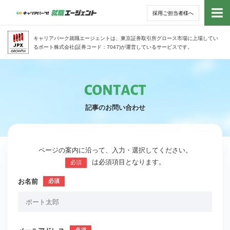
採用ご担当者様へ
トッ
キャリアパーク就職エージェントは、東京証券取引所グロース市場に上場してい
るポート株式会社(証券コード：7047)が運営しているサービスです。
サー
アド
記事のお問い合わせ
利用
就活
ページの案内に沿って、入力・選択してください。
は必須項目となります。
必須
経営
お名前
無料