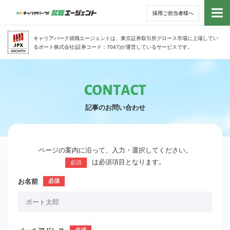
採用ご担当者様へ
トッ
キャリアパーク就職エージェントは、東京証券取引所グロース市場に上場してい
るポート株式会社(証券コード：7047)が運営しているサービスです。
サー
アド
記事のお問い合わせ
利用
就活
ページの案内に沿って、入力・選択してください。
は必須項目となります。
必須
経営
お名前
無料