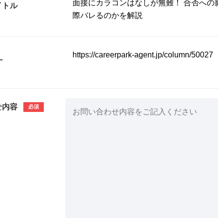
イトル
L
せ内容