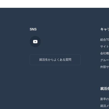
SNS
キャ
総合T
サイ
会社
就活生からよくある質問
グル
外部
就活
新卒
就活