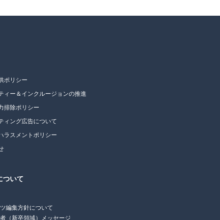
供ポリシー
ティー＆インクルージョンの推進
力排除ポリシー
ティング広告について
ハラスメントポリシー
せ
について
ンツ編集方針について
任者（新卒領域）メッセージ