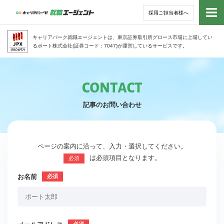
採用ご担当者様へ
トッ
キャリアパーク就職エージェントは、東京証券取引所グロース市場に上場してい
るポート株式会社(証券コード：7047)が運営しているサービスです。
サー
アド
記事のお問い合わせ
利用
就活
ページの案内に沿って、入力・選択してください。
は必須項目となります。
必須
経営
お名前
無料