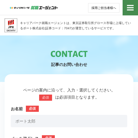
採用ご担当者様へ
トッ
キャリアパーク就職エージェントは、東京証券取引所グロース市場に上場してい
るポート株式会社(証券コード：7047)が運営しているサービスです。
サー
アド
記事のお問い合わせ
利用
就活
ページの案内に沿って、入力・選択してください。
は必須項目となります。
必須
経営
お名前
無料