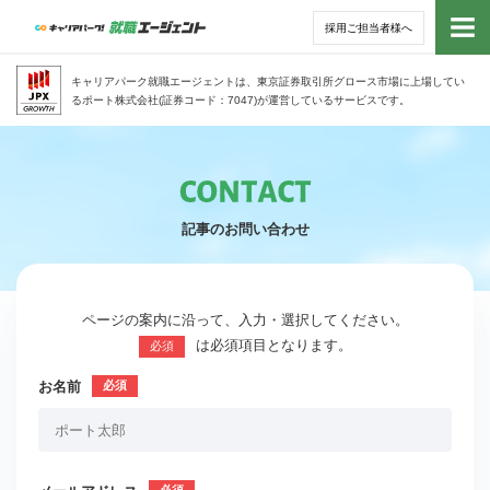
採用ご担当者様へ
トッ
キャリアパーク就職エージェントは、東京証券取引所グロース市場に上場してい
るポート株式会社(証券コード：7047)が運営しているサービスです。
サー
アド
記事のお問い合わせ
利用
就活
ページの案内に沿って、入力・選択してください。
は必須項目となります。
必須
経営
お名前
無料