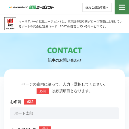
採用ご担当者様へ
トッ
キャリアパーク就職エージェントは、東京証券取引所グロース市場に上場してい
るポート株式会社(証券コード：7047)が運営しているサービスです。
サー
アド
記事のお問い合わせ
利用
就活
ページの案内に沿って、入力・選択してください。
は必須項目となります。
必須
経営
お名前
無料