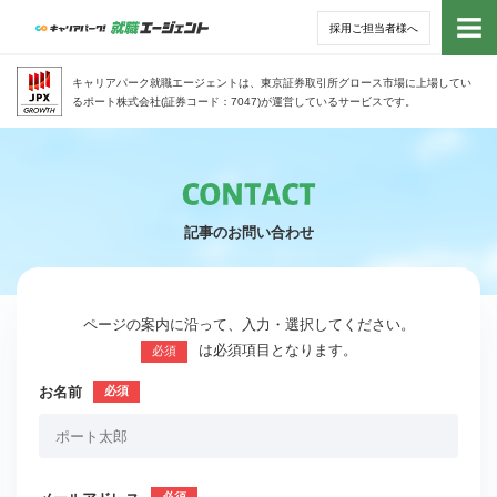
採用ご担当者様へ
トッ
キャリアパーク就職エージェントは、東京証券取引所グロース市場に上場してい
るポート株式会社(証券コード：7047)が運営しているサービスです。
サー
アド
記事のお問い合わせ
利用
就活
ページの案内に沿って、入力・選択してください。
は必須項目となります。
必須
経営
お名前
無料