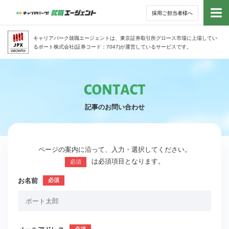
採用ご担当者様へ
トッ
キャリアパーク就職エージェントは、東京証券取引所グロース市場に上場してい
るポート株式会社(証券コード：7047)が運営しているサービスです。
サー
アド
記事のお問い合わせ
利用
就活
ページの案内に沿って、入力・選択してください。
は必須項目となります。
必須
経営
お名前
無料