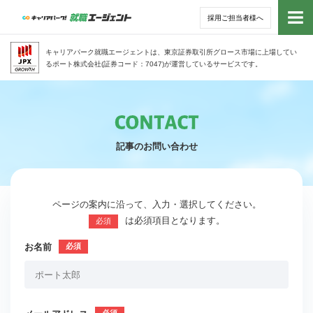
採用ご担当者様へ
トッ
キャリアパーク就職エージェントは、東京証券取引所グロース市場に上場してい
るポート株式会社(証券コード：7047)が運営しているサービスです。
サー
アド
記事のお問い合わせ
利用
就活
ページの案内に沿って、入力・選択してください。
は必須項目となります。
必須
経営
お名前
無料