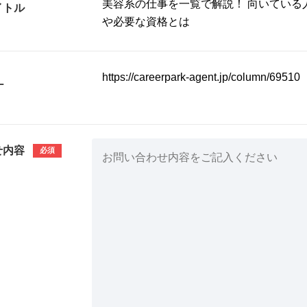
イトル
L
せ内容