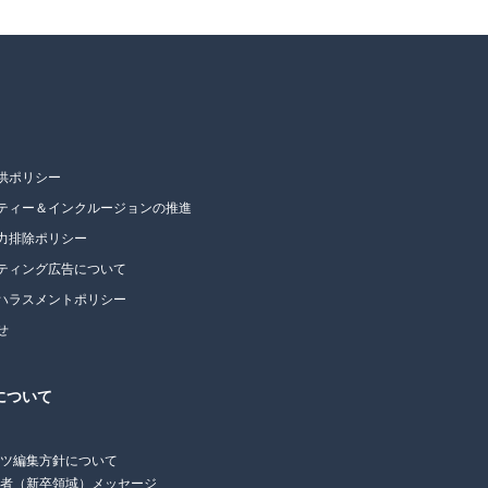
供ポリシー
ティー＆インクルージョンの推進
力排除ポリシー
ティング広告について
ハラスメントポリシー
せ
について
ンツ編集方針について
任者（新卒領域）メッセージ