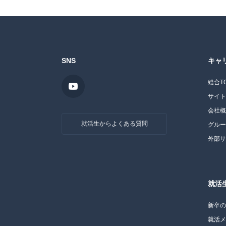
SNS
キャ
総合T
サイ
会社
就活生からよくある質問
グル
外部
就活
新卒
就活