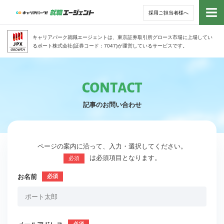
採用ご担当者様へ
トッ
キャリアパーク就職エージェントは、東京証券取引所グロース市場に上場してい
るポート株式会社(証券コード：7047)が運営しているサービスです。
サー
アド
記事のお問い合わせ
利用
就活
ページの案内に沿って、入力・選択してください。
は必須項目となります。
必須
経営
お名前
無料