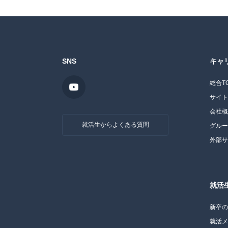
SNS
キャ
総合T
サイ
会社
就活生からよくある質問
グル
外部
就活
新卒
就活