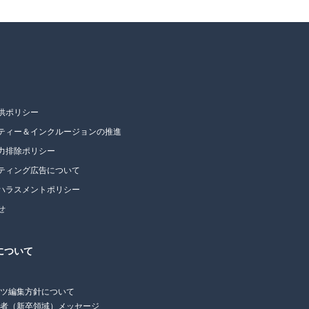
供ポリシー
ティー＆インクルージョンの推進
力排除ポリシー
ティング広告について
ハラスメントポリシー
せ
について
ンツ編集方針について
任者（新卒領域）メッセージ