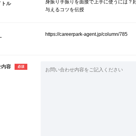
イトル
L
せ内容