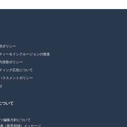
供ポリシー
ティー＆インクルージョンの推進
力排除ポリシー
ティング広告について
ハラスメントポリシー
せ
について
ンツ編集方針について
任者（新卒領域）メッセージ