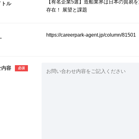
イトル
L
せ内容