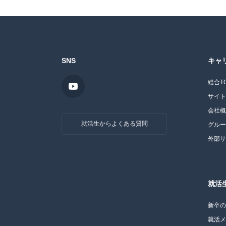
SNS
キャ
総合T
サイ
会社
就活生からよくある質問
グル
外部
就活
新卒
就活