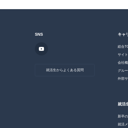
SNS
キャ
総合T
サイ
会社
就活生からよくある質問
グル
外部
就活
新卒
就活