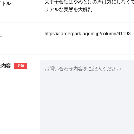
イトル
L
せ内容