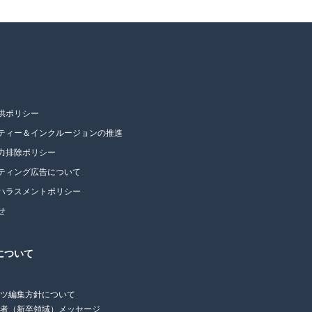
供ポリシー
ティー＆インクルージョンの推進
力排除ポリシー
ティング広告について
ハラスメントポリシー
せ
について
ンツ編集方針について
任者（新卒領域）メッセージ