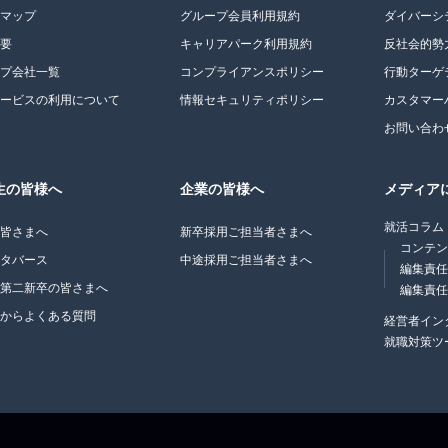
トマップ
グループ会員利用規約
ダイバーシ
概要
キャリアパーク利用規約
反社会的勢
ープ会社一覧
コンプライアンスポリシー
行動ターゲ
サービスの利用について
情報セキュリティポリシー
カスタマー
お問い合わ
生の皆様へ
企業の皆様へ
メディア
就活コラム
の皆さまへ
新卒採用ご担当者さまへ
コンテ
メタバース
中途採用ご担当者さまへ
編集責
・第二新卒の皆さまへ
編集責
生からよくある質問
経営者イン
就職対策ツ