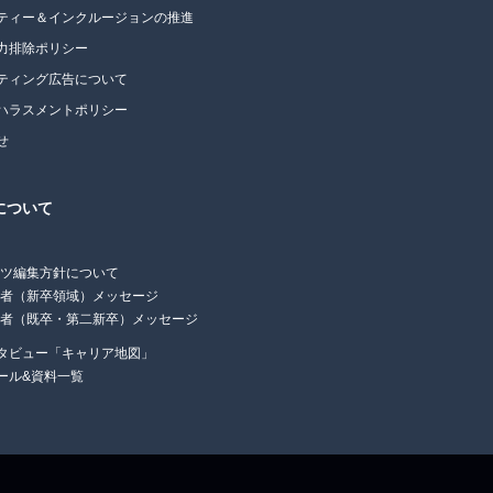
ティー＆インクルージョンの推進
力排除ポリシー
ティング広告について
ハラスメントポリシー
せ
について
ンツ編集方針について
任者（新卒領域）メッセージ
任者（既卒・第二新卒）メッセージ
タビュー「キャリア地図」
ール&資料一覧