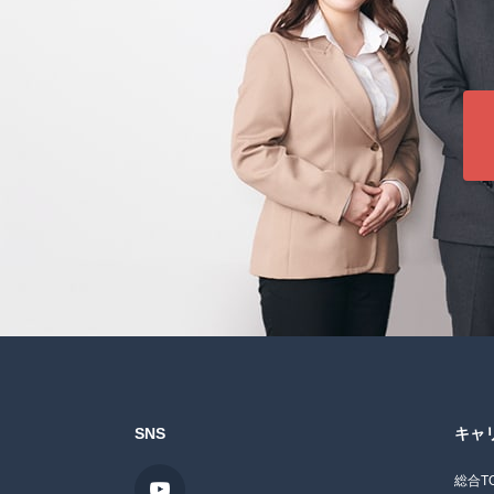
SNS
キャ
総合T