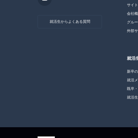
サイ
会社
就活生からよくある質問
グル
外部
就活
新卒
就活
既卒
就活