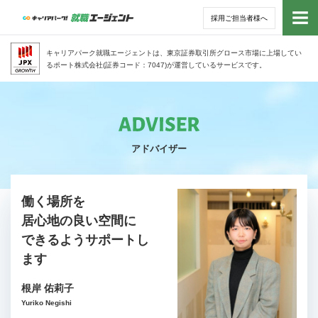
採用ご担当者様へ
トッ
キャリアパーク就職エージェントは、東京証券取引所グロース市場に上場してい
るポート株式会社(証券コード：7047)が運営しているサービスです。
サー
アド
アドバイザー
利用
就活
働く場所を
居心地の良い空間に
経営
できるようサポートし
ます
無料
根岸 佑莉子
Yuriko Negishi