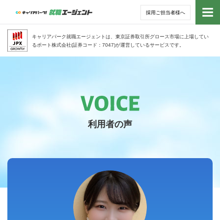
採用ご担当者様へ
トッ
キャリアパーク就職エージェントは、東京証券取引所グロース市場に上場してい
るポート株式会社(証券コード：7047)が運営しているサービスです。
サー
アド
利用
利用者の声
就活
経営
無料