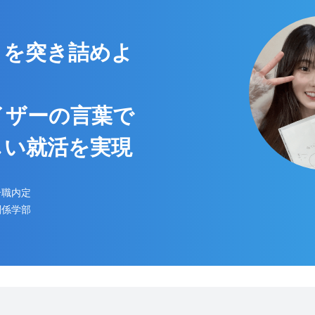
」を突き詰めよ
イザーの言葉で
しい就活を実現
合職内定
関係学部