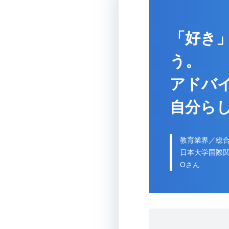
「好き
う。
アドバ
自分ら
教育業界／総
日本大学国際
Oさん