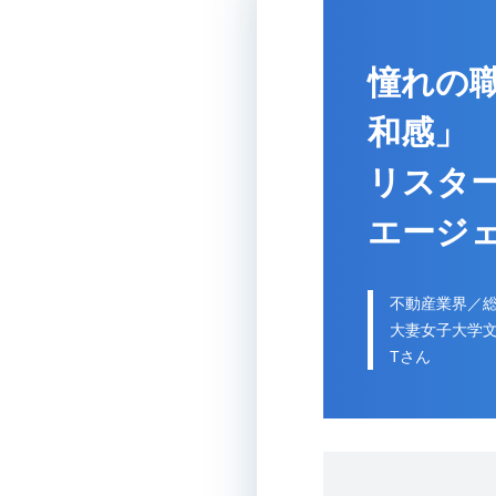
憧れの
和感」
リスタ
エージ
不動産業界／
大妻女子大学
Tさん