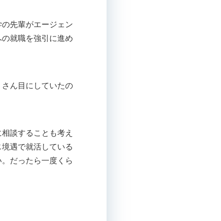
学の先輩がエージェン
への就職を強引に進め
くさん目にしていたの
に相談することも考え
じ境遇で就活している
い。だったら一度くら