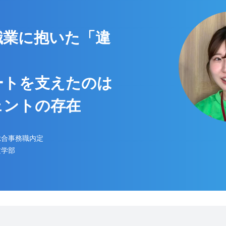
職業に抱いた「違
ートを支えたのは
ェントの存在
総合事務職内定
文学部